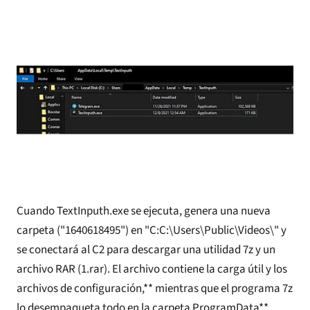
Cuando TextInputh.exe se ejecuta, genera una nueva
carpeta ("1640618495") en "C:C:\Users\Public\Videos\" y
se conectará al C2 para descargar una utilidad 7z y un
archivo RAR (1.rar). El archivo contiene la carga útil y los
archivos de configuración,** mientras que el programa 7z
lo desempaqueta todo en la carpeta ProgramData**.