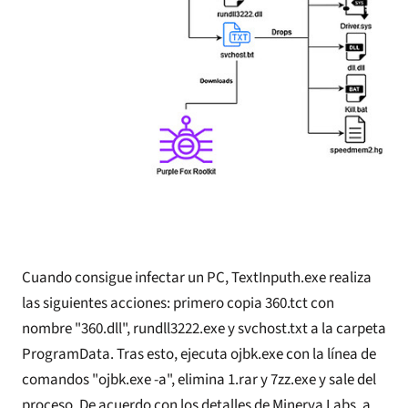
Cuando consigue infectar un PC, TextInputh.exe realiza
las siguientes acciones: primero copia 360.tct con
nombre "360.dll", rundll3222.exe y svchost.txt a la carpeta
ProgramData. Tras esto, ejecuta ojbk.exe con la línea de
comandos "ojbk.exe -a", elimina 1.rar y 7zz.exe y sale del
proceso. De acuerdo con los detalles de Minerva Labs, a