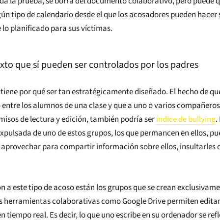
da la prueba, se borra del documento colaborativo, pero puede 
gún tipo de calendario desde el que los acosadores pueden hacer
lo planificado para sus víctimas.
exto que sí pueden ser controlados por los padres
 tiene por qué ser tan estratégicamente diseñado. El hecho de qu
 entre los alumnos de una clase y que a uno o varios compañeros
rmisos de lectura y edición, también podría ser
índice de bullying
.
xpulsada de uno de estos grupos, los que permancen en ellos, pu
aprovechar para compartir información sobre ellos, insultarles o
n a este tipo de acoso están los grupos que se crean exclusivam
as herramientas colaborativas como Google Drive permiten editar
 tiempo real. Es decir, lo que uno escribe en su ordenador se refl