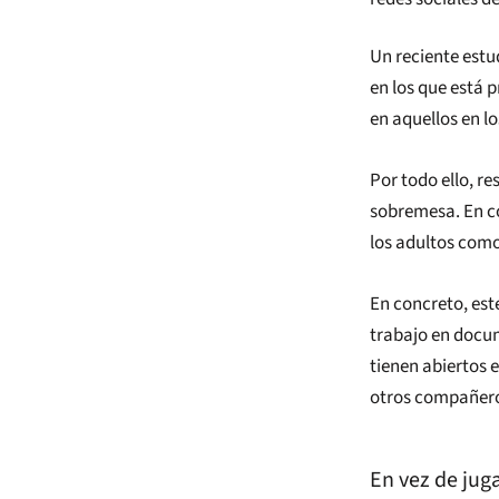
Un reciente estu
en los que está 
en aquellos en lo
Por todo ello, re
sobremesa. En co
los adultos com
En concreto, est
trabajo en docu
tienen abiertos 
otros compañero
En vez de jug