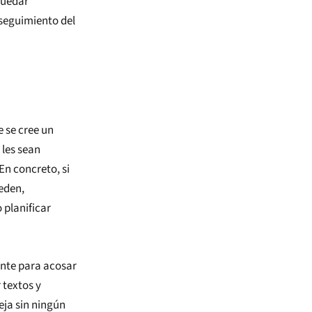
quedar
 seguimiento del
e se cree un
 les sean
 En concreto, si
eden,
 planificar
ente para acosar
 textos y
eja sin ningún