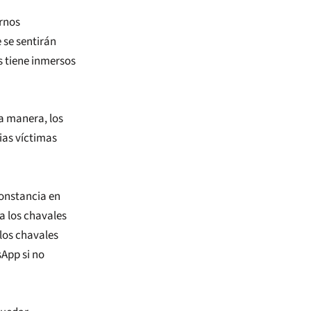
ornos
 se sentirán
s tiene inmersos
a manera, los
ias víctimas
constancia en
a los chavales
e los chavales
sApp si no