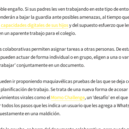
oble engaño. Si sus padres les ven trabajando en este tipo de ent
enderán a bajar la guardia ante posibles amenazas, al tiempo que
capacidades digitales de sus hijos
y del supuesto esfuerzo que le
n un aparente trabajo para el colegio.
 colaborativas permiten asignar tareas a otras personas. De est
pueden actuar de forma individual o en grupo, eligen a una o var
‘trabajar’ conjuntamente en un documento.
 pueden ir proponiendo maquiavélicas pruebas de las que se deja 
planificación de trabajo. Se trata de una nueva forma de acosar 
vimientos virales como el
Momo Challenge
, un ‘desafío’ en el qu
r todos los pasos que les indica un usuario que les agrega a What
puestamente en una maldición.