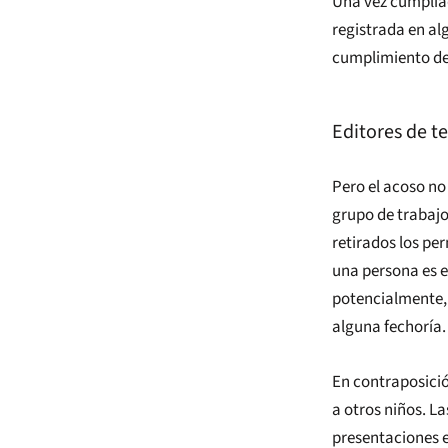
Una vez cumplia
registrada en al
cumplimiento de 
Editores de t
Pero el acoso no
grupo de trabajo
retirados los pe
una persona es e
potencialmente, 
alguna fechoría.
En contraposició
a otros niños. L
presentaciones en