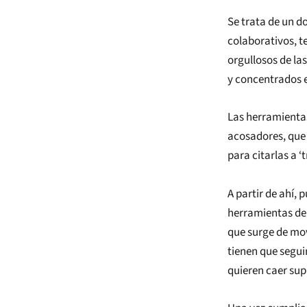
Se trata de un d
colaborativos, t
orgullosos de las
y concentrados e
Las herramientas
acosadores, que 
para citarlas a 
A partir de ahí,
herramientas de 
que surge de mo
tienen que segui
quieren caer su